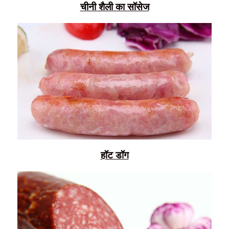
चीनी शैली का सॉसेज
हॉट डॉग