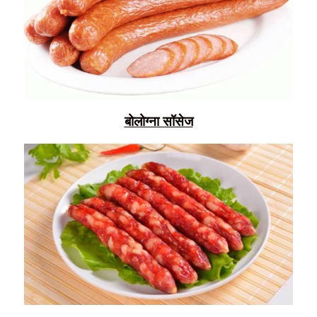
बोलोग्ना सॉसेज