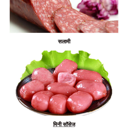
सलामी
मिनी सॉसेज