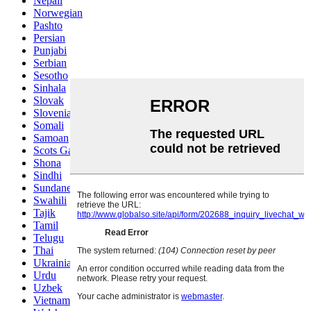
Nepali
Norwegian
Pashto
Persian
Punjabi
Serbian
Sesotho
Sinhala
Slovak
Slovenian
Somali
Samoan
Scots Gaelic
Shona
Sindhi
Sundanese
Swahili
Tajik
Tamil
Telugu
Thai
Ukrainian
Urdu
Uzbek
Vietnamese